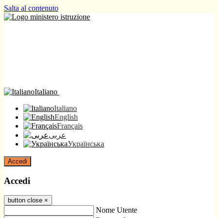
Salta al contenuto
Italiano
Italiano
English
Français
عربى
Українська
Accedi
Accedi
button close
×
Nome Utente