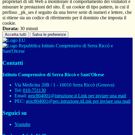
proprietari di siti Web a monitorare il comportamento dei visitatori e
misurare le prestazioni del sito. È un cookie di tipo pattern, in cui il
prefisso _pk_ses è seguito da una breve serie di numeri e lettere, che
si ritiene sia un codice di riferimento per il dominio che imposta il
cookie.
Durata:
30 minuti
Accetta tutti
Salva le preferenze
Istituto Comprensivo di Serra Riccò e
Sant'Olcese
Contatti
Istituto Comprensivo di Serra Riccò e Sant'Olcese
Via Medicina 20B / 1 - 16010 Serra Riccò (Genova)
Tel:
010-751130
Email:
geic804001@istruzione.it
Link per inviare una mail
PEC:
geic804001@pec.istruzione.it
Link per inviare una mail
Seguici su
Youtube