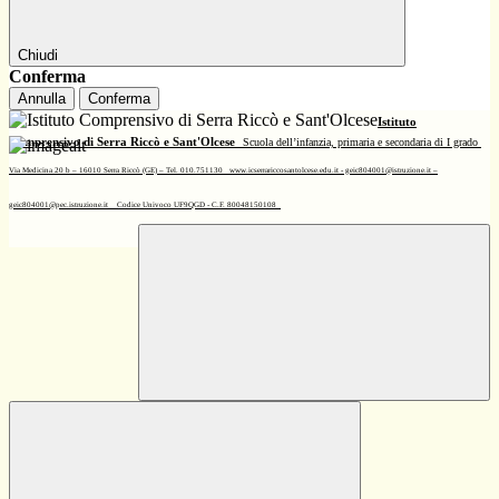
Chiudi
Conferma
Annulla
Conferma
Istituto
Comprensivo di Serra Riccò e Sant'Olcese
Scuola dell’infanzia, primaria e secondaria di I grado
Via Medicina 20 b – 16010 Serra Riccò (GE) – Tel. 010.751130
www.icserrariccosantolcese.edu.it - geic804001@istruzione.it –
geic804001@pec.istruzione.it
Codice Univoco UF9QGD - C.F. 80048150108