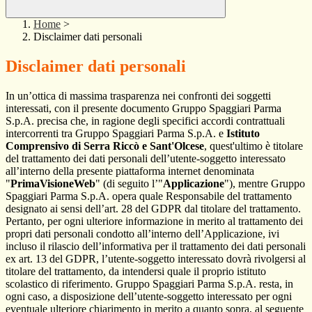
Home
>
Disclaimer dati personali
Disclaimer dati personali
In un’ottica di massima trasparenza nei confronti dei soggetti
interessati, con il presente documento Gruppo Spaggiari Parma
S.p.A. precisa che, in ragione degli specifici accordi contrattuali
intercorrenti tra Gruppo Spaggiari Parma S.p.A. e
Istituto
Comprensivo di Serra Riccò e Sant'Olcese
, quest'ultimo è titolare
del trattamento dei dati personali dell’utente-soggetto interessato
all’interno della presente piattaforma internet denominata
"
PrimaVisioneWeb
" (di seguito l’"
Applicazione
"), mentre Gruppo
Spaggiari Parma S.p.A. opera quale Responsabile del trattamento
designato ai sensi dell’art. 28 del GDPR dal titolare del trattamento.
Pertanto, per ogni ulteriore informazione in merito al trattamento dei
propri dati personali condotto all’interno dell’Applicazione, ivi
incluso il rilascio dell’informativa per il trattamento dei dati personali
ex art. 13 del GDPR, l’utente-soggetto interessato dovrà rivolgersi al
titolare del trattamento, da intendersi quale il proprio istituto
scolastico di riferimento. Gruppo Spaggiari Parma S.p.A. resta, in
ogni caso, a disposizione dell’utente-soggetto interessato per ogni
eventuale ulteriore chiarimento in merito a quanto sopra, al seguente