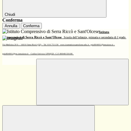
Chiudi
Conferma
Annulla
Conferma
Istituto
Comprensivo di Serra Riccò e Sant'Olcese
Scuola dell’infanzia, primaria e secondaria di I grado
Via Medicina 20 b – 16010 Serra Riccò (GE) – Tel. 010.751130
www.icserrariccosantolcese.edu.it - geic804001@istruzione.it –
geic804001@pec.istruzione.it
Codice Univoco UF9QGD - C.F. 80048150108