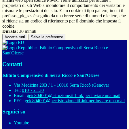
analisi web open source Piwik. Viene utilizzato per aiutare i
proprietari di siti Web a monitorare il comportamento dei visitatori e
misurare le prestazioni del sito. È un cookie di tipo pattern, in cui il
prefisso _pk_ses è seguito da una breve serie di numeri e lettere, che
si ritiene sia un codice di riferimento per il dominio che imposta il
cookie.
Durata:
30 minuti
Accetta tutti
Salva le preferenze
Istituto Comprensivo di Serra Riccò e
Sant'Olcese
Contatti
Istituto Comprensivo di Serra Riccò e Sant'Olcese
Via Medicina 20B / 1 - 16010 Serra Riccò (Genova)
Tel:
010-751130
Email:
geic804001@istruzione.it
Link per inviare una mail
PEC:
geic804001@pec.istruzione.it
Link per inviare una mail
Seguici su
Youtube