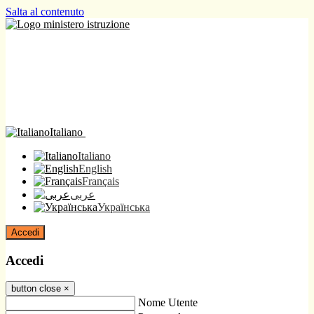
Salta al contenuto
Italiano
Italiano
English
Français
عربى
Українська
Accedi
Accedi
button close
×
Nome Utente