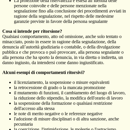
La protezione della riservatezza è estesa all’identità delle
persone coinvolte e delle persone menzionate nella
segnalazione fino alla conclusione dei procedimenti avviati in
ragione della segnalazione, nel rispetto delle medesime
garanzie previste in favore della persona segnalante
Cosa si intende per ritorsione?
Qualsiasi comportamento, atto od omissione, anche solo tentato o
minacciato, posto in essere in ragione della segnalazione, della
denuncia all’autorità giudiziaria o contabile, o della divulgazione
pubblica e che provoca o può provocare, alla persona segnalante o
alla persona che ha sporto la denuncia, in via diretta o indiretta, un
danno ingiusto, da intendersi come danno ingiustificato.
Alcuni esempi di comportamenti ritorsivi?
il licenziamento, la sospensione o misure equivalenti
la retrocessione di grado o la mancata promozione
il mutamento di funzioni, il cambiamento del luogo di lavoro,
la riduzione dello stipendio, la modifica dell'orario di lavoro
la sospensione della formazione o qualsiasi restrizione
dell'accesso alla stessa
le note di merito negative o le referenze negative
l'adozione di misure disciplinari o di altra sanzione, anche
pecuniaria
la coercizione, l'intimidazione, le molestie o l'ostracismo