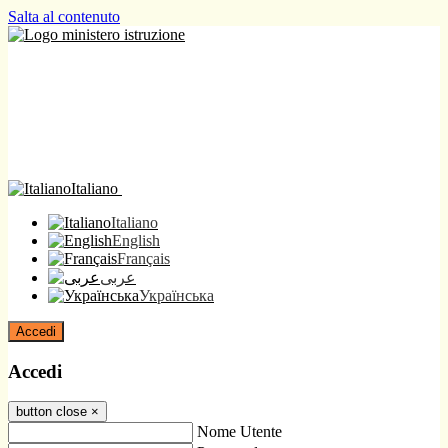
Salta al contenuto
Italiano
Italiano
English
Français
عربى
Українська
Accedi
Accedi
button close
×
Nome Utente