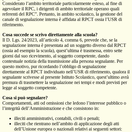
Considerato l’ambito territoriale particolarmente esteso, al fine di
agevolare il RPC, i dirigenti di ambito territoriale operano quali
referenti del RPC”. Pertanto, in ambito scolastico, la gestione del
canale di segnalazione interna è affidata al RPCT ossia l’USR di
riferimento.
Cosa succede se scrivo direttamente alla scuola?
Il D. Lgs. 24/2023, all’articolo 4, comma 6, prevede che, se la
segnalazione interna è presentata ad un soggetto diverso dal RPCT
(ossia ad esempio la scuola), quest’ultima è trasmessa, entro sette
giorni dal suo ricevimento, al soggetto competente, dando
contestuale notizia della trasmissione alla persona segnalante. Per
questo motivo, pur ricordando l’obbligo di segnalazione
direttamente al RPCT individuato nell’USR di riferimento, qualora il
segnalante scrivesse al presente Istituto Scolastico, quest’ultimo avrà
premura di trasmettere la segnalazione nei tempi e modi previsti per
legge al soggetto competente.
Cosa si può segnalare?
Comportamenti, atti od omissioni che ledono l’interesse pubblico o
l’integrità dell’Amministrazione e che consistono in:
illeciti amministrativi, contabili, civili o penali;
illeciti che rientrano nell’ambito di applicazione degli atti
dell’Unione europea o nazionali relativi ai seguenti settori: