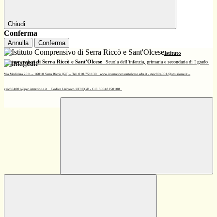
Chiudi
Conferma
Annulla
Conferma
Istituto
Comprensivo di Serra Riccò e Sant'Olcese
Scuola dell’infanzia, primaria e secondaria di I grado
Via Medicina 20 b – 16010 Serra Riccò (GE) – Tel. 010.751130
www.icserrariccosantolcese.edu.it - geic804001@istruzione.it –
geic804001@pec.istruzione.it
Codice Univoco UF9QGD - C.F. 80048150108