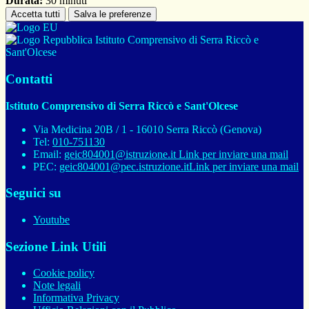
Durata:
30 minuti
Accetta tutti
Salva le preferenze
Istituto Comprensivo di Serra Riccò e
Sant'Olcese
Contatti
Istituto Comprensivo di Serra Riccò e Sant'Olcese
Via Medicina 20B / 1 - 16010 Serra Riccò (Genova)
Tel:
010-751130
Email:
geic804001@istruzione.it
Link per inviare una mail
PEC:
geic804001@pec.istruzione.it
Link per inviare una mail
Seguici su
Youtube
Sezione Link Utili
Cookie policy
Note legali
Informativa Privacy