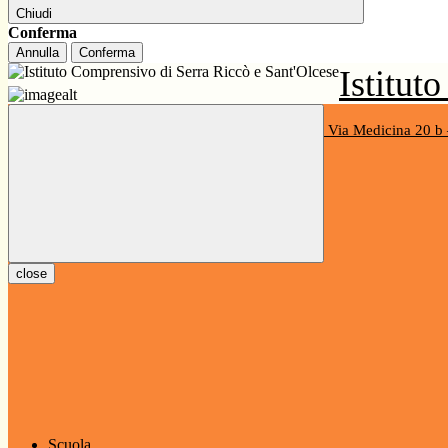
Chiudi
Conferma
Annulla
Conferma
Istitut
primaria e secondaria di I grado
Via Medicina 20 b
Codice Univoco UF9QGD - C.F. 80048150108
close
Scuola