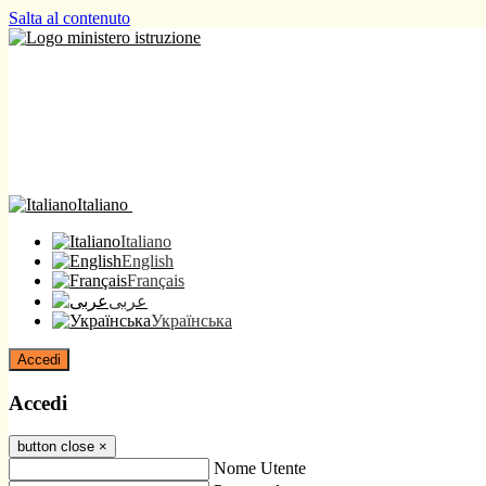
Salta al contenuto
Italiano
Italiano
English
Français
عربى
Українська
Accedi
Accedi
button close
×
Nome Utente