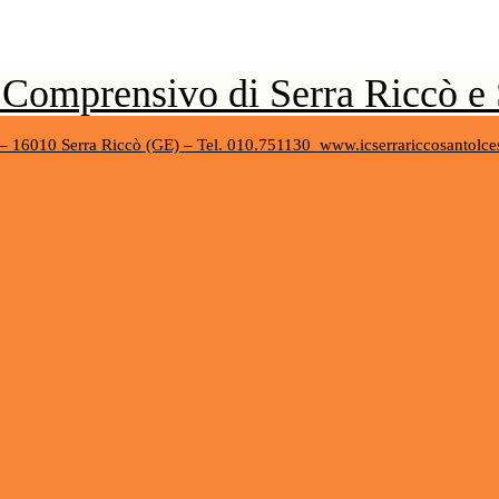
o Comprensivo di Serra Riccò e
 – 16010 Serra Riccò (GE) – Tel. 010.751130
www.icserrariccosantolce