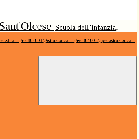
 Sant'Olcese
Scuola dell’infanzia,
se.edu.it - geic804001@istruzione.it – geic804001@pec.istruzione.it