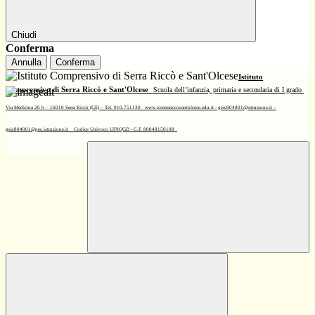
Chiudi
Conferma
Annulla
Conferma
Istituto
Comprensivo di Serra Riccò e Sant'Olcese
Scuola dell’infanzia, primaria e secondaria di I grado
Via Medicina 20 b – 16010 Serra Riccò (GE) – Tel. 010.751130
www.icserrariccosantolcese.edu.it - geic804001@istruzione.it –
geic804001@pec.istruzione.it
Codice Univoco UF9QGD - C.F. 80048150108