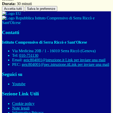
Durata:
30 minuti
Accetta tutti
Salva le preferenze
Istituto Comprensivo di Serra Riccò e
Sant'Olcese
Contatti
Istituto Comprensivo di Serra Riccò e Sant'Olcese
Via Medicina 20B / 1 - 16010 Serra Riccò (Genova)
Tel:
010-751130
Email:
geic804001@istruzione.it
Link per inviare una mail
PEC:
geic804001@pec.istruzione.it
Link per inviare una mail
Seguici su
Youtube
Sezione Link Utili
Cookie policy
Note legali
Informativa Privacy