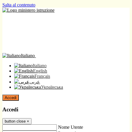
Salta al contenuto
Italiano
Italiano
English
Français
عربى
Українська
Accedi
Accedi
button close
×
Nome Utente