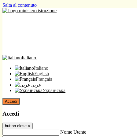
Salta al contenuto
Italiano
Italiano
English
Français
عربى
Українська
Accedi
Accedi
button close
×
Nome Utente