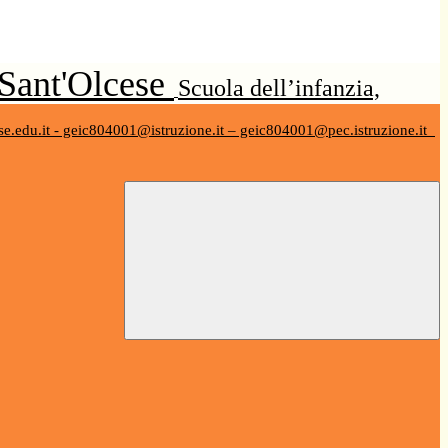
 Sant'Olcese
Scuola dell’infanzia,
se.edu.it - geic804001@istruzione.it – geic804001@pec.istruzione.it