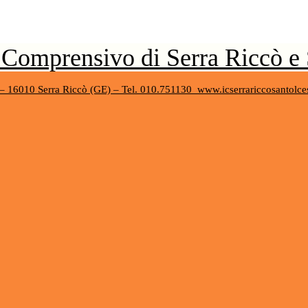
o Comprensivo di Serra Riccò e
 – 16010 Serra Riccò (GE) – Tel. 010.751130
www.icserrariccosantolce