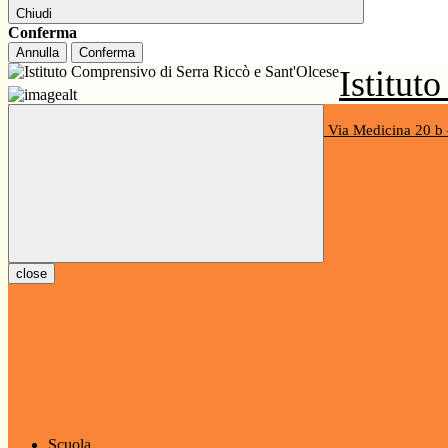
Chiudi
Conferma
Annulla
Conferma
Istitut
primaria e secondaria di I grado
Via Medicina 20 b
Codice Univoco UF9QGD - C.F. 80048150108
close
Scuola