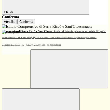
Chiudi
Conferma
Annulla
Conferma
Istituto
Comprensivo di Serra Riccò e Sant'Olcese
Scuola dell’infanzia, primaria e secondaria di I grado
Via Medicina 20 b – 16010 Serra Riccò (GE) – Tel. 010.751130
www.icserrariccosantolcese.edu.it - geic804001@istruzione.it –
geic804001@pec.istruzione.it
Codice Univoco UF9QGD - C.F. 80048150108