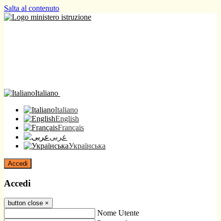
Salta al contenuto
Italiano
Italiano
English
Français
عربى
Українська
Accedi
Accedi
button close
×
Nome Utente