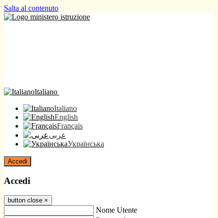
Salta al contenuto
Italiano
Italiano
English
Français
عربى
Українська
Accedi
Accedi
button close
×
Nome Utente