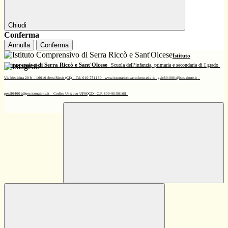
Chiudi
Conferma
Annulla
Conferma
Istituto
Comprensivo di Serra Riccò e Sant'Olcese
Scuola dell’infanzia, primaria e secondaria di I grado
Via Medicina 20 b – 16010 Serra Riccò (GE) – Tel. 010.751130
www.icserrariccosantolcese.edu.it - geic804001@istruzione.it –
geic804001@pec.istruzione.it
Codice Univoco UF9QGD - C.F. 80048150108