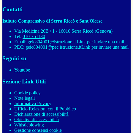
Contatti
Istituto Comprensivo di Serra Riccò e Sant'Olcese
Via Medicina 20B / 1 - 16010 Serra Riccò (Genova)
Tel:
010-751130
Email:
geic804001@istruzione.it
Link per inviare una mail
PEC:
geic804001@pec.istruzione.it
Link per inviare una mail
Seguici su
Youtube
Sezione Link Utili
Cookie policy
Note legali
Informativa Privacy
Ufficio Relazioni con il Pubblico
Dichiarazione di accessibilità
Obiettivi di accessibilità
Whistleblowing
Gestione consensi cookie