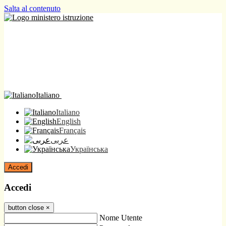
Salta al contenuto
Italiano
Italiano
English
Français
عربى
Українська
Accedi
Accedi
button close
×
Nome Utente