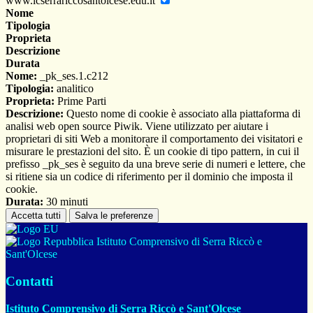
www.icserrariccosantolcese.edu.it
Nome
Tipologia
Proprieta
Descrizione
Durata
Nome:
_pk_ses.1.c212
Tipologia:
analitico
Proprieta:
Prime Parti
Descrizione:
Questo nome di cookie è associato alla piattaforma di
analisi web open source Piwik. Viene utilizzato per aiutare i
proprietari di siti Web a monitorare il comportamento dei visitatori e
misurare le prestazioni del sito. È un cookie di tipo pattern, in cui il
prefisso _pk_ses è seguito da una breve serie di numeri e lettere, che
si ritiene sia un codice di riferimento per il dominio che imposta il
cookie.
Durata:
30 minuti
Accetta tutti
Salva le preferenze
Istituto Comprensivo di Serra Riccò e
Sant'Olcese
Contatti
Istituto Comprensivo di Serra Riccò e Sant'Olcese