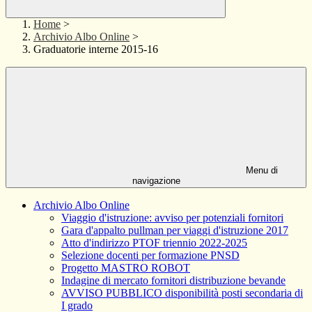
Home
>
Archivio Albo Online
>
Graduatorie interne 2015-16
Menu di
navigazione
Archivio Albo Online
Viaggio d'istruzione: avviso per potenziali fornitori
Gara d'appalto pullman per viaggi d'istruzione 2017
Atto d'indirizzo PTOF triennio 2022-2025
Selezione docenti per formazione PNSD
Progetto MASTRO ROBOT
Indagine di mercato fornitori distribuzione bevande
AVVISO PUBBLICO disponibilità posti secondaria di
I grado