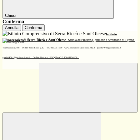
Chiudi
Conferma
Annulla
Conferma
Istituto
Comprensivo di Serra Riccò e Sant'Olcese
Scuola dell’infanzia, primaria e secondaria di I grado
Via Medicina 20 b – 16010 Serra Riccò (GE) – Tel. 010.751130
www.icserrariccosantolcese.edu.it - geic804001@istruzione.it –
geic804001@pec.istruzione.it
Codice Univoco UF9QGD - C.F. 80048150108