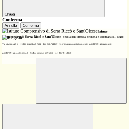
Chiudi
Conferma
Annulla
Conferma
Istituto
Comprensivo di Serra Riccò e Sant'Olcese
Scuola dell’infanzia, primaria e secondaria di I grado
Via Medicina 20 b – 16010 Serra Riccò (GE) – Tel. 010.751130
www.icserrariccosantolcese.edu.it - geic804001@istruzione.it –
geic804001@pec.istruzione.it
Codice Univoco UF9QGD - C.F. 80048150108