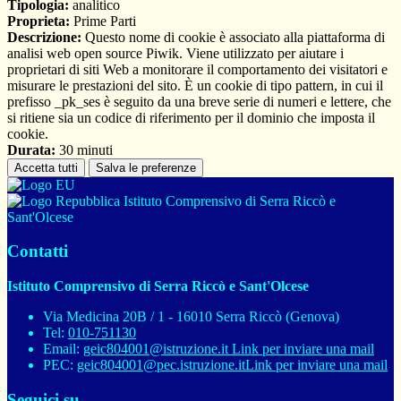
Tipologia:
analitico
Proprieta:
Prime Parti
Descrizione:
Questo nome di cookie è associato alla piattaforma di
analisi web open source Piwik. Viene utilizzato per aiutare i
proprietari di siti Web a monitorare il comportamento dei visitatori e
misurare le prestazioni del sito. È un cookie di tipo pattern, in cui il
prefisso _pk_ses è seguito da una breve serie di numeri e lettere, che
si ritiene sia un codice di riferimento per il dominio che imposta il
cookie.
Durata:
30 minuti
Accetta tutti
Salva le preferenze
Istituto Comprensivo di Serra Riccò e
Sant'Olcese
Contatti
Istituto Comprensivo di Serra Riccò e Sant'Olcese
Via Medicina 20B / 1 - 16010 Serra Riccò (Genova)
Tel:
010-751130
Email:
geic804001@istruzione.it
Link per inviare una mail
PEC:
geic804001@pec.istruzione.it
Link per inviare una mail
Seguici su