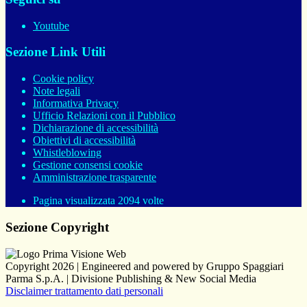
Youtube
Sezione Link Utili
Cookie policy
Note legali
Informativa Privacy
Ufficio Relazioni con il Pubblico
Dichiarazione di accessibilità
Obiettivi di accessibilità
Whistleblowing
Gestione consensi cookie
Amministrazione trasparente
Pagina visualizzata
2094
volte
Sezione Copyright
Copyright 2026 | Engineered and powered by Gruppo Spaggiari
Parma S.p.A. | Divisione Publishing & New Social Media
Disclaimer trattamento dati personali