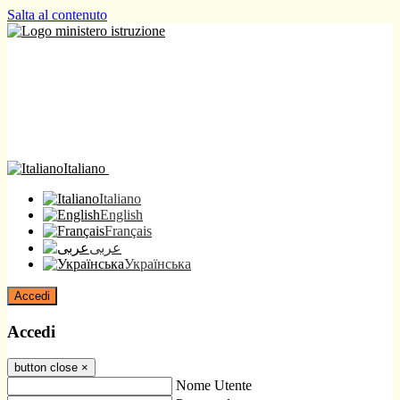
Salta al contenuto
Italiano
Italiano
English
Français
عربى
Українська
Accedi
Accedi
button close
×
Nome Utente